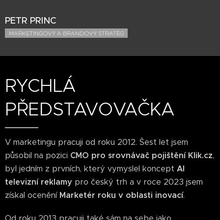
PETR PRINC
MARKETINGOVÝ A BRANDOVÝ STRATÉG
RYCHLÁ
PŘEDSTAVOVAČKA
V marketingu pracuji od roku 2012. Šest let jsem
působil na pozici
CMO pro srovnávač pojištění Klik.cz
,
byl jedním z prvních, který vymyslel koncept
AI
televizní reklamy
pro český trh a v roce 2023 jsem
získal ocenění
Marketér roku v oblasti inovací
.
Od roku 2013 pracuji také sám na sebe jako