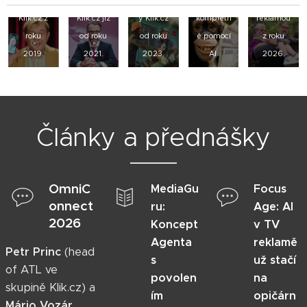
pro
využívá
využívan
vytvořená
TV
Klik.cz z
Klik.cz již
ý Klik.cz
kompletn
reklamou
roku
od roku
od roku
ě pomocí
z roku
2019.
2021.
2023.
AI.
2026.
Články a přednášky
OmniC
MediaGu
Focus
onnect
ru:
Age: AI
2026
Koncept
v TV
Agenta
reklamě
Petr Princ
(head
s
už stačí
of ATL ve
povolen
na
skupině Klik.cz) a
ím
opičárn
Mário Vozár