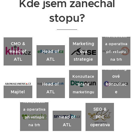
Kde jsem zanechal
stopu?
Konzultace
CMO &
Marketing
a operativa
Head of
Head of
ová
při vstupu
ATL
ATL
strategie
na trh
Marketing
ové
Konzultace
Head of
konzultac
brand
Propojení
Majitel
ATL
e
marketingu
Reklamní
Koncept
fenomén
Konzultace
spot s
Agenta s
u
SEO &
a operativa
Čtvrtníčk
povolení
Reportáž
První TV
interneto
Head of
PPC
při vstupu
em a
m
ní styl TV
reklama v
vých
ATL
operativa
na trh
Peltou
srovnávat
reklam
ČR
bizárů s