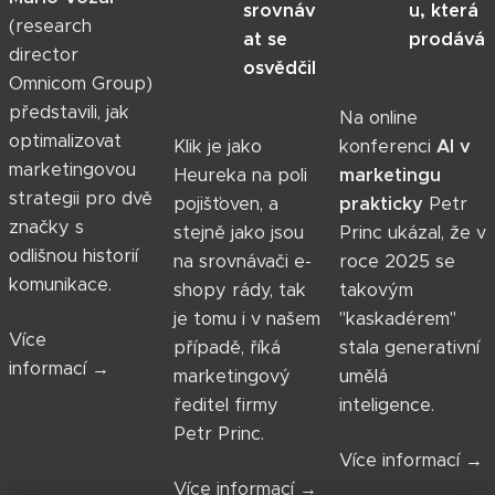
srovnáv
u, která
(research
at se
prodává
director
osvědčil
Omnicom Group)
představili, jak
Na online
optimalizovat
Klik je jako
konferenci
AI v
marketingovou
Heureka na poli
marketingu
strategii pro dvě
pojišťoven, a
prakticky
Petr
značky s
stejně jako jsou
Princ ukázal, že v
odlišnou historií
na srovnávači e-
roce 2025 se
komunikace.
shopy rády, tak
takovým
je tomu i v našem
"kaskadérem"
Více
případě, říká
stala generativní
informací →
marketingový
umělá
ředitel firmy
inteligence.
Petr Princ.
Více informací →
Více informací →